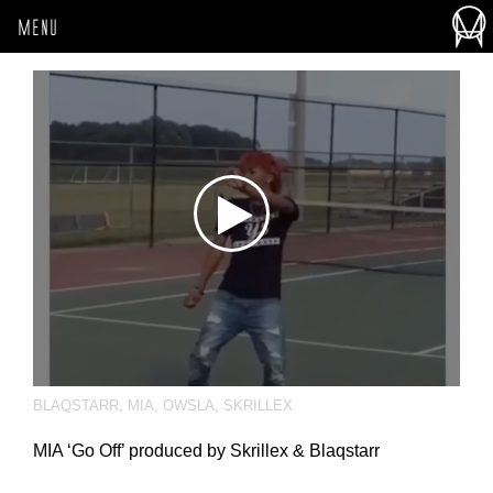
MENU
BLAQSTARR
,
MIA
,
OWSLA
,
SKRILLEX
MIA ‘Go Off’ produced by Skrillex & Blaqstarr