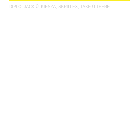
DIPLO
,
JACK Ü
,
KIESZA
,
SKRILLEX
,
TAKE Ü THERE