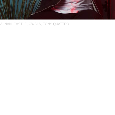
LA
,
NANI CASTLE
,
OWSLA
,
TONY QUATTRO