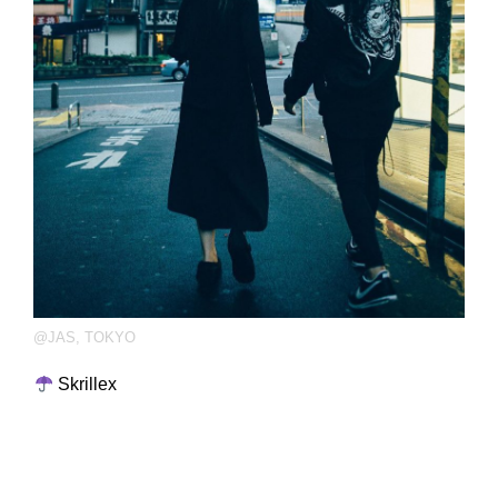
@JAS
,
TOKYO
Skrillex