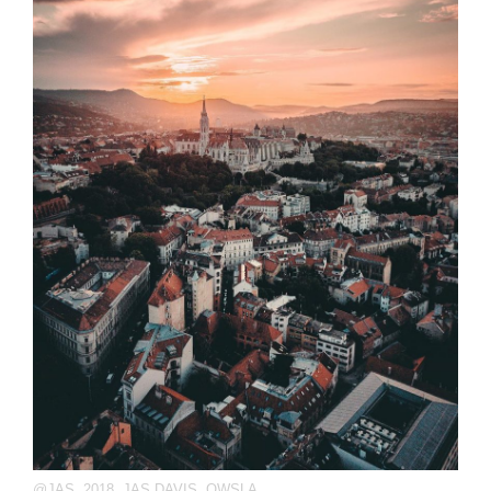
@JAS
,
2018
,
JAS DAVIS
,
OWSLA