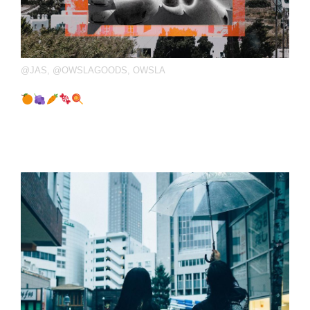
@JAS
,
@OWSLAGOODS
,
OWSLA