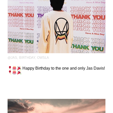
@JAS
,
BIRTHDAY
,
OWSLA
Happy Birthday to the one and only Jas Davis!